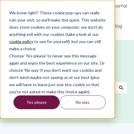
Svenska
Visa undermenyer för översättningar
Kundportal
We know right? These cookie pop-ups can really
ruin your visit, so we’ll make this quick. This website
The Clevry blog
does store cookies on your computer; we don’t do
anything evil with our cookies (take a look at our
cookie policy
to see for yourself), but you can still
make a choice:
Choose ‘Yes please’ to never see this message
again and enjoy the best experience on our site. Or
choose ‘No way’ if you don’t want our cookies and
Vad behöver du hjälp med?
don’t mind maybe not seeing us at our best (plus
we will have to leave just one tiny cookie so that
you're not asked to make this choice again).
Det finns inga förslag eftersom sökfältet är tomt.
Yes please
No way